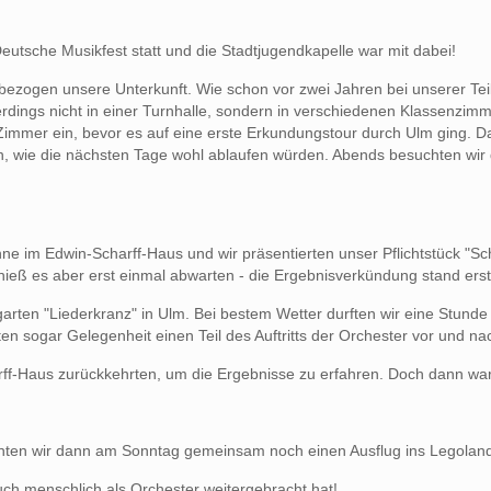
eutsche Musikfest statt und die Stadtjugendkapelle war mit dabei!
bezogen unsere Unterkunft. Wie schon vor zwei Jahren bei unserer Teil
erdings nicht in einer Turnhalle, sondern in verschiedenen Klassenzim
 Zimmer ein, bevor es auf eine erste Erkundungstour durch Ulm ging. 
, wie die nächsten Tage wohl ablaufen würden. Abends besuchten w
hne im Edwin-Scharff-Haus und wir präsentierten unser Pflichtstück "S
 hieß es aber erst einmal abwarten - die Ergebnisverkündung stand e
garten "Liederkranz" in Ulm. Bei bestem Wetter durften wir eine Stunde
n sogar Gelegenheit einen Teil des Auftritts der Orchester vor und na
ff-Haus zurückkehrten, um die Ergebnisse zu erfahren. Doch dann war 
achten wir dann am Sonntag gemeinsam noch einen Ausflug ins Legoland,
auch menschlich als Orchester weitergebracht hat!