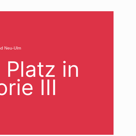
und Neu-Ulm
 Platz in
rie III