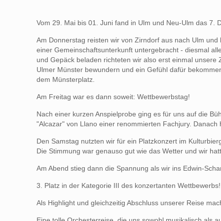
Vom 29. Mai bis 01. Juni fand in Ulm und Neu-Ulm das 7. D
Am Donnerstag reisten wir von Zirndorf aus nach Ulm und 
einer Gemeinschaftsunterkunft untergebracht - diesmal all
und Gepäck beladen richteten wir also erst einmal unsere
Ulmer Münster bewundern und ein Gefühl dafür bekommen
dem Münsterplatz.
Am Freitag war es dann soweit: Wettbewerbstag!
Nach einer kurzen Anspielprobe ging es für uns auf die Bü
"Alcazar" von Llano einer renommierten Fachjury. Danach
Den Samstag nutzten wir für ein Platzkonzert im Kulturbier
Die Stimmung war genauso gut wie das Wetter und wir hatte
Am Abend stieg dann die Spannung als wir ins Edwin-Schar
3. Platz in der Kategorie III des konzertanten Wettbewerbs!
Als Highlight und gleichzeitig Abschluss unserer Reise m
Eine tolle Orchesterreise, die uns sowohl musikalisch als 