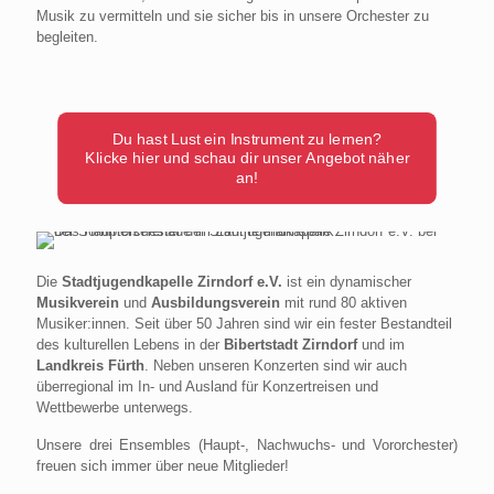
Musik zu vermitteln und sie sicher bis in unsere Orchester zu
begleiten.
Du hast Lust ein Instrument zu lernen?
Klicke hier und schau dir unser Angebot näher
an!
Die
Stadtjugendkapelle Zirndorf e.V.
ist ein dynamischer
Musikverein
und
Ausbildungsverein
mit rund 80 aktiven
Musiker:innen. Seit über 50 Jahren sind wir ein fester Bestandteil
des kulturellen Lebens in der
Bibertstadt Zirndorf
und im
Landkreis Fürth
. Neben unseren Konzerten sind wir auch
überregional im In- und Ausland für Konzertreisen und
Wettbewerbe unterwegs.
Unsere drei Ensembles (Haupt-, Nachwuchs- und Vororchester)
freuen sich immer über neue Mitglieder!