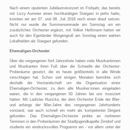
Nach einem opulenten Jubiläumskonzert im Frühjahr, das bereits
mit Lizzy Aumeier einen hochkarätigen Stargast in petto hatte,
konnten wir am 07. und 08. Juli 2018 noch einen drauf setzen:
Nicht nur wurde die Sommerserenade am Samstag um ein
zusätzliches Orchester ergänzt, mit Volker Heißmann hatten wir
auch für den Egerländer Morgengruß am Sonntag einen wahren
Lokalhelden als Stargast gefunden.
Ehemaligen-Orchester
Über die vergangenen fünf Jahrzehnte haben viele Musikantinnen
und Musikanten ihren Fuß über die Schwelle der Orchester-
Proberäume gesetzt, die es heute größtenteils in alle Winde
verschlagen hat. Schon seit einigen Monaten bemühte sich
deshalb die Vorstandschaft um die Organisation eines
Ehemaligen-Orchester, zu dem alle Musiker:innen eingeladen
waren, die in den vergangenen 50 Jahren bei uns musiziert
hatten. Mit
Ladislav Ruzicka
, der dem Orchester Ende der 80er-
und anfangs der 90er-Jahre des vergangenen Jahrhunderts
vorstand, war auch schnell ein mehr als kompetenter Dirigent
gefunden. Das Ehemaligen-Orchester probte an mehreren
Terminen in den Proberäumen der Stadtjugendkapelle Zirndorf und
studierte ein eindrucksvolles Programm ein - vor allem unter der