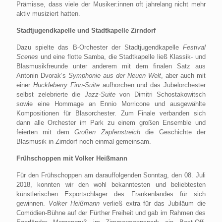
Prämisse, dass viele der Musiker:innen oft jahrelang nicht mehr
aktiv musiziert hatten.
Stadtjugendkapelle und Stadtkapelle Zirndorf
Dazu spielte das B-Orchester der Stadtjugendkapelle
Festival
Scenes
und eine flotte Samba, die Stadtkapelle ließ Klassik- und
Blasmusikfreunde unter anderem mit dem finalen Satz aus
Antonin Dvorak‘s
Symphonie aus der Neuen Welt
, aber auch mit
einer
Huckleberry Finn-Suite
aufhorchen und das Jubelorchester
selbst zelebrierte die
Jazz-Suite
von Dimitri Schostakowitsch
sowie eine Hommage an Ennio Morricone und ausgewählte
Kompositionen für Blasorchester. Zum Finale verbanden sich
dann alle Orchester im Park zu einem großen Ensemble und
feierten mit dem
Großen Zapfenstreich
die Geschichte der
Blasmusik in Zirndorf noch einmal gemeinsam.
Frühschoppen mit Volker Heißmann
Für den Frühschoppen am darauffolgenden Sonntag, den 08. Juli
2018, konnten wir den wohl bekanntesten und beliebtesten
künstlerischen Exportschlager des Frankenlandes für sich
gewinnen.
Volker Heißmann
verließ extra für das Jubiläum die
Comödien-Bühne auf der Fürther Freiheit und gab im Rahmen des